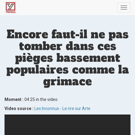
Toggl
navig
Encore faut-il ne pas
tomber dans ces
pièges bassement
populaires comme la
grimace
Moment :
04:25 in the video
Video source :
Les Inconnus - Le rire sur Arte