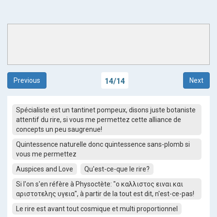
Previous
14
/
14
Next
Spécialiste est un tantinet pompeux, disons juste botaniste
attentif du rire, si vous me permettez cette alliance de
concepts un peu saugrenue!
Quintessence naturelle donc quintessence sans-plomb si
vous me permettez
Auspices and Love
Qu'est-ce-que le rire?
Si l'on s'en réfère à Physoctète: "ο καλλιστος ειναι και
αριστοτελης υγεια", à partir de la tout est dit, n'est-ce-pas!
Le rire est avant tout cosmique et multi proportionnel