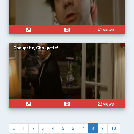
41 views
Choupette, Choupette!
22 views
«
1
2
3
4
5
6
7
8
9
10